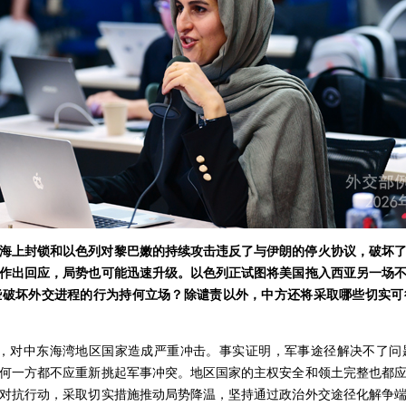
海上封锁和以色列对黎巴嫩的持续攻击违反了与伊朗的停火协议，破坏
作出回应，局势也可能迅速升级。以色列正试图将美国拖入西亚另一场
些破坏外交进程的行为持何立场？除谴责以外，中方还将采取哪些切实可
月，对中东海湾地区国家造成严重冲击。事实证明，军事途径解决不了问
何一方都不应重新挑起军事冲突。地区国家的主权安全和领土完整也都
对抗行动，采取切实措施推动局势降温，坚持通过政治外交途径化解争