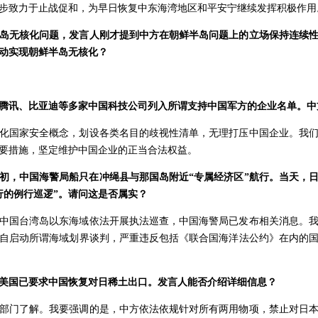
步致力于止战促和，为早日恢复中东海湾地区和平安宁继续发挥积极作用
岛无核化问题，发言人刚才提到中方在朝鲜半岛问题上的立场保持连续
动实现朝鲜半岛无核化？
腾讯、比亚迪等多家中国科技公司列入所谓支持中国军方的企业名单。中
化国家安全概念，划设各类名目的歧视性清单，无理打压中国企业。我
要措施，坚定维护中国企业的正当合法权益。
初，中国海警局船只在冲绳县与那国岛附近“专属经济区”航行。当天，
行的例行巡逻”。请问这是否属实？
中国台湾岛以东海域依法开展执法巡查，中国海警局已发布相关消息。
自启动所谓海域划界谈判，严重违反包括《联合国海洋法公约》在内的
美国已要求中国恢复对日稀土出口。发言人能否介绍详细信息？
部门了解。我要强调的是，中方依法依规针对所有两用物项，禁止对日