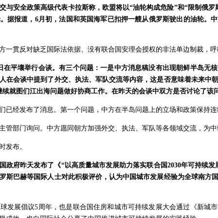
交与安全政策高级代表卡拉斯称，欧盟将以“油轮构成危险”和“限制俄罗
。据报道，6月初，法国和英国海军已扣押一艘从俄罗斯驶出的油轮。
方一贯反对缺乏国际法依据、没有联合国安理会授权的非法单边制裁，呼
日在平壤举行会谈。有三个问题：一是中方消息稿没有出现朝鲜半岛无
人在会谈中提到了外交、执法、军队交流等内容，这是否意味着未来中
继续就图们江出海问题做好协商工作。在昨天的会谈中双方是否讨论了该
们已经发布了消息。第一个问题，中方在半岛问题上的立场和政策保持连
主管部门询问。中方愿同朝方加强外交、执法、军队等各领域交流，为中
时发布。
国政府昨天发布了《“以高质量城市发展助力落实联合国2030年可持续发
罗斯巴赫等国际人士对此积极评价，认为中国城市发展经验为全球南方
球发展倡议5周年，也是联合国住房和城市可持续发展大会通过《新城市