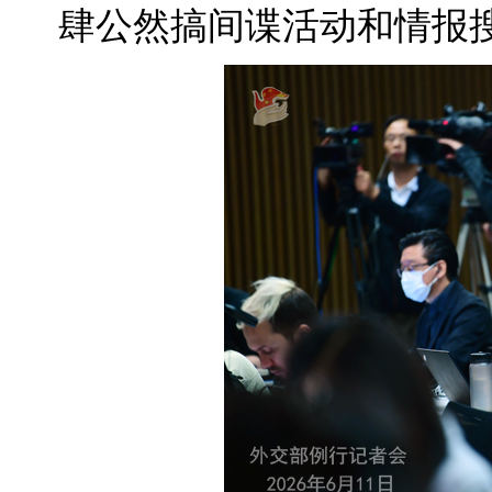
肆公然搞间谍活动和情报