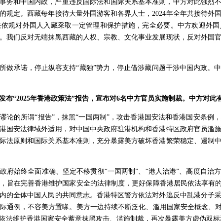
事务和中国内政，严重违反国际法和国际关系基本准则，中方对此强烈
的规定。西藏每年接待大量外国游客和各界人士，2024年全年共接待外国
法依规对外国人入藏采取一定管理和保护措施，完全必要。中方欢迎外国
。我们反对无端抹黑西藏的人权、宗教、文化事业发展现状，反对外国
所做承诺，停止纵容支持“藏独”势力，停止借涉藏问题干涉中国内政。
布“2025年香港政策法”报告，宣布对6名中方官员实施制裁。中方对此
谬论的所谓“报告”，抹黑“一国两制”，攻击香港国安法和香港国安条例
港国安法律域外适用，对中国中央政府驻港机构和香港特区政府官员滥
际法原则和国际关系基本准则，充分暴露美方破坏香港繁荣稳定、遏制
政府始终全面准确、坚定不移贯彻“一国两制”、“港人治港”、高度自治
，旨在完善香港维护国家安全的法律制度，更好保障香港居民依法享有的
内的全体中国人民的共同意志。香港特区警方依法对外逃反中乱港分子
际通例，不容美方置喙。美方一边持续不断泛化、滥用国家安全概念、对
依法维护香港国家安全蓄意抹黑攻击、滥施制裁，再次暴露美方虚伪双标