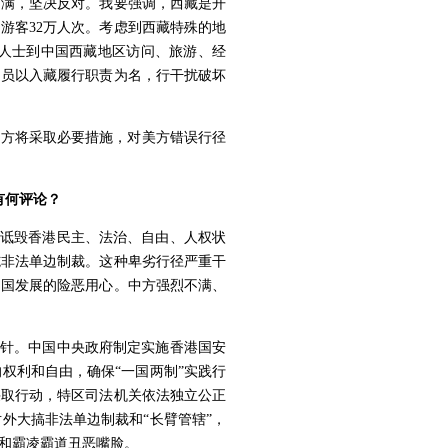
不满，坚决反对。我要强调，西藏是开
游客32万人次。考虑到西藏特殊的地
人士到中国西藏地区访问、旅游、经
官员以入藏履行职责为名，行干扰破坏
中方将采取必要措施，对美方错误行径
有何评论？
，诋毁香港民主、法治、自由、人权状
施非法单边制裁。这种卑劣行径严重干
中国发展的险恶用心。中方强烈不满、
方针。中国中央政府制定实施香港国安
权利和自由，确保“一国两制”实践行
采取行动，特区司法机关依法独立公正
外大搞非法单边制裁和“长臂管辖”，
和霸凌霸道丑恶嘴脸。