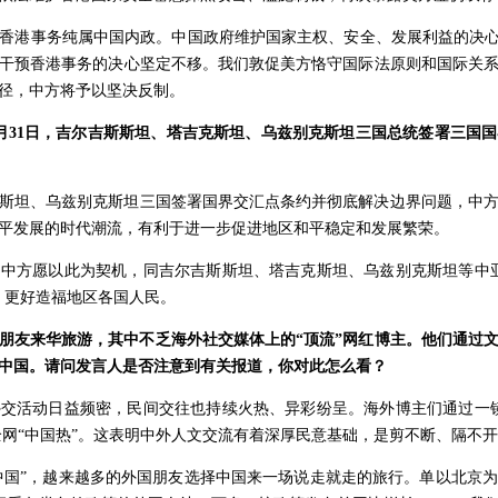
香港事务纯属中国内政。中国政府维护国家主权、安全、发展利益的决心
干预香港事务的决心坚定不移。我们敦促美方恪守国际法原则和国际关
径，中方将予以坚决反制。
月31日，吉尔吉斯斯坦、塔吉克斯坦、乌兹别克斯坦三国总统签署三国
斯坦、乌兹别克斯坦三国签署国界交汇点条约并彻底解决边界问题，中
平发展的时代潮流，有利于进一步促进地区和平稳定和发展繁荣。
中方愿以此为契机，同吉尔吉斯斯坦、塔吉克斯坦、乌兹别克斯坦等中
，更好造福地区各国人民。
朋友来华旅游，其中不乏海外社交媒体上的“顶流”网红博主。他们通过
中国。请问发言人是否注意到有关报道，你对此怎么看？
交活动日益频密，民间交往也持续火热、异彩纷呈。海外博主们通过一
全网“中国热”。这表明中外人文交流有着深厚民意基础，是剪不断、隔不
卡中国”，越来越多的外国朋友选择中国来一场说走就走的旅行。单以北京为