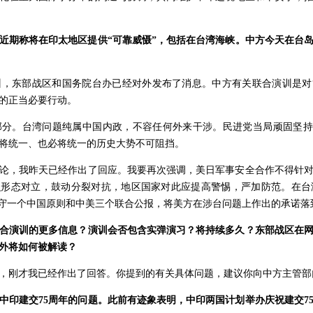
近期称将在印太地区提供“可靠威慑”，包括在台湾海峡。中方今天在台
，东部战区和国务院台办已经对外发布了消息。中方有关联合演训是对
的正当必要行动。
分。台湾问题纯属中国内政，不容任何外来干涉。民进党当局顽固坚持“
将统一、也必将统一的历史大势不可阻挡。
论，我昨天已经作出了回应。我要再次强调，美日军事安全合作不得针
识形态对立，鼓动分裂对抗，地区国家对此应提高警惕，严加防范。在
恪守一个中国原则和中美三个联合公报，将美方在涉台问题上作出的承诺落
合演训的更多信息？演训会否包含实弹演习？将持续多久？东部战区在
外将如何被解读？
，刚才我已经作出了回答。你提到的有关具体问题，建议你向中方主管部
中印建交75周年的问题。此前有迹象表明，中印两国计划举办庆祝建交7