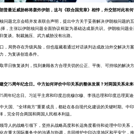
朗普最近威胁称将轰炸伊朗，这与《联合国宪章》相悖，外交部对此有何
核问题北京会晤并发表联合声明，提出中方关于妥善解决伊朗核问题的
选择，主张以伊朗核问题全面协议框架为基础达成新共识。伊朗核问题全
归复谈。制裁施压、武力威胁没有出路。
口，局势存在升级风险，但也蕴藏着通过对话谈判达成政治外交解决方
力，为复谈创造条件。
取早日恢复谈判，找到兼顾各方合理关切的公正、平衡、可持续的解决
建交75周年纪念日。中方如何评价中印关系的整体发展？对两国关系未来
75周年纪念日。习近平主席和印度总统穆尔穆、李强总理和印度总理莫
中大国、“全球南方”重要成员，都处在各自现代化建设的关键时期。中
选择，完全符合两国和两国人民根本利益。
领导人的战略引领下，坚持从战略高度和长远角度看待和处理中印关系，
化在重大国际事务中的沟通与协调，共同维护中印边境地区和平安宁，