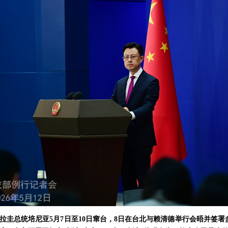
拉圭总统培尼亚5月7日至10日窜台，8日在台北与赖清德举行会晤并签署