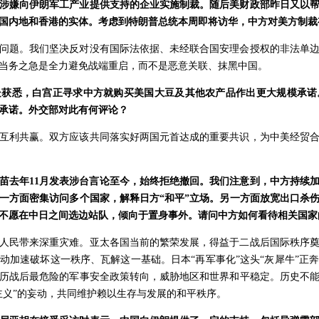
涉嫌向伊朗军工产业提供支持的企业实施制裁。随后美财政部昨日又以
国内地和香港的实体。考虑到特朗普总统本周即将访华，中方对美方制裁
问题。我们坚决反对没有国际法依据、未经联合国安理会授权的非法单
当务之急是全力避免战端重启，而不是恶意关联、抹黑中国。
处获悉，白宫正寻求中方就购买美国大豆及其他农产品作出更大规模承诺
承诺。外交部对此有何评论？
互利共赢。双方应该共同落实好两国元首达成的重要共识，为中美经贸
苗去年11月发表涉台言论至今，始终拒绝撤回。我们注意到，中方持续加
一方面密集访问多个国家，解释日方“和平”立场。另一方面放宽出口杀
不愿在中日之间选边站队，倾向于置身事外。请问中方如何看待相关国家
人民带来深重灾难。亚太各国当前的繁荣发展，得益于二战后国际秩序
动加速破坏这一秩序、瓦解这一基础。日本“再军事化”这头“灰犀牛”正
历战后最危险的军事安全政策转向，威胁地区和世界和平稳定。历史不
主义”的妄动，共同维护赖以生存与发展的和平秩序。