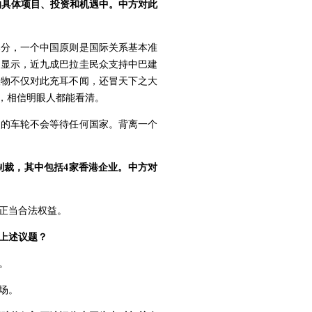
来的具体项目、投资和机遇中。中方对此
部分，一个中国原则是国际关系基本准
调显示，近九成巴拉圭民众支持中巴建
人物不仅对此充耳不闻，还冒天下之大
，相信明眼人都能看清。
史的车轮不会等待任何国家。背离一个
制裁，其中包括4家香港企业。中方对
正当合法权益。
上述议题？
。
场。