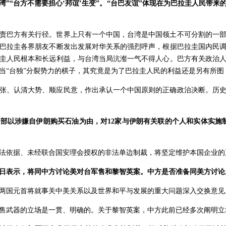
湾”“台方不需要担心‘邦谊’生变”。“台巴友谊”体现在为巴拉圭人民带
责巴方有关行径。世界上只有一个中国，台湾是中国领土不可分割的一
巴拉圭各界朋友不断发出发展对华关系的强烈呼声，根据巴拉圭国内民
圭人民根本和长远利益，与台湾当局沆瀣一气不得人心。巴方有关政治
当“台独”分裂势力的棋子，其究竟是为了巴拉圭人民的利益还是另有所图
张、认清大势、顺应民意，作出承认一个中国原则的正确政治决断。历
部以涉嫌自伊朗购买石油为由，对12家与伊朗有关联的个人和实体实施
法依据、未经联合国安理会授权的非法单边制裁，将坚定维护本国企业的
日表示，将同中方讨论美对台军售和黎智英案。中方是否准备同美方讨论
两国元首将就事关中美关系以及世界和平与发展的重大问题深入交换意见
售武器的立场是一贯、明确的。关于黎智英案，中方此前已经多次阐明立