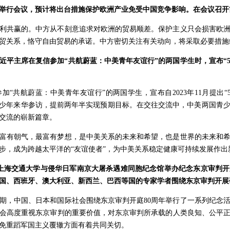
举行会议，预计将出台措施保护欧洲产业免受中国竞争影响。在会议召开
利共赢的。中方从不刻意追求对欧洲的贸易顺差。保护主义只会损害欧
贸关系，恪守自由贸易的承诺。中方密切关注有关动向，将采取必要措施
近平主席在复信参加“共航蔚蓝：中美青年友谊行”的两国学生时，宣布“5
加“共航蔚蓝：中美青年友谊行”的两国学生，宣布自2023年11月提出
青少年来华参访，提前两年半实现预期目标。在交往交流中，中美两国青
交流的崭新篇章。
富有朝气，最富有梦想，是中美关系的未来和希望，也是世界的未来和
步，成为跨越太平洋的“友谊使者”，为中美关系稳定健康可持续发展作出
日，上海交通大学与侵华日军南京大屠杀遇难同胞纪念馆举办纪念东京审判开
国、西班牙、澳大利亚、新西兰、巴西等国的专家学者围绕东京审判开展
期，中国、日本和国际社会围绕东京审判开庭80周年举行了一系列纪念
会高度重视东京审判的重要价值，对东京审判所承载的人类良知、公平
免重蹈军国主义覆辙方面有着共同关切。