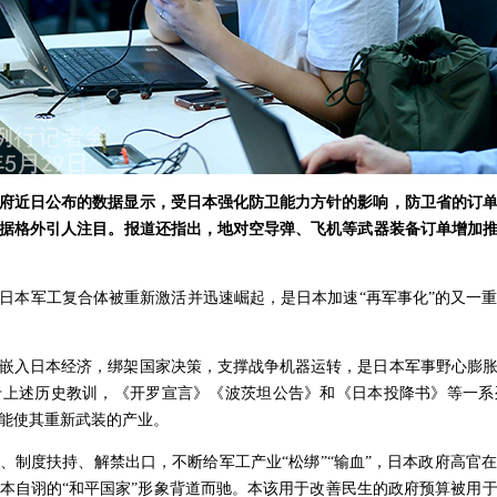
府近日公布的数据显示，受日本强化防卫能力方针的影响，防卫省的订单额在
据格外引人注目。报道还指出，地对空导弹、飞机等武器装备订单增加
日本军工复合体被重新激活并迅速崛起，是日本加速“再军事化”的又一
嵌入日本经济，绑架国家决策，支撑战争机器运转，是日本军事野心膨
于上述历史教训，《开罗宣言》《波茨坦公告》和《日本投降书》等一系
能使其重新武装的产业。
、制度扶持、解禁出口，不断给军工产业“松绑”“输血”，日本政府高官
本自诩的“和平国家”形象背道而驰。本该用于改善民生的政府预算被用