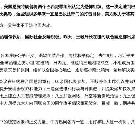
，美国总统特朗普将两个巴西犯罪组织认定为恐怖组织。这一决定遭到
比奥称，这些组织多年来一直是巴执法部门的打击目标，美方致力于将其
方一贯主张不干涉他国内政。
治理倡议后，国际社会反响积极。昨天，王毅外长在纽约联合国总部出席
各国呼唤公平正义、渴望团结合作、向往和平稳定。去年9月，习近平
。“全球治理之友小组”在纽约、日内瓦、维也纳三地相继成立，小组成员
宪章宗旨和原则、维护联合国核心地位、逐步缩小南北鸿沟、聚焦解决实
组”会议在纽约联合国总部举行，60余国代表参加。王毅外长出席会议并
提升安理会权威和能力；三是促进维和行动与时俱进；四是凝聚加快发
七是建立人工智能管理规则；八是加强网络、外空等新疆域治理；九是
中方所提九大方向同联合国80周年改革倡议相互契合、目标一致，期待
界中的稳定因素和正义力量。中方愿同各方一道，用好和壮大这一机制，