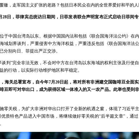
覆辙，走军国主义扩张的老路？包括日本民众在内的全世界爱好和平的人
月28日，菲律宾总统访日期间，日菲发表联合声明宣布正式启动日菲间
位于中国台湾岛以东。根据中国国内法和包括《联合国海洋法公约》在
海域划界谈判，严重侵害中方海洋权益，严重违反包括《联合国海洋法
已分别向日、菲提出严正交涉。
界谈判”完全非法无效，不会对中方在台湾岛以东海域的权利主张及行使
益的行动，以实际行动维护地区和平稳定。
，海关总署宣布，自今年7月20日起，将对所有非洲建交国咖啡豆全面实现
咖啡豆即可对华出口，成为获得区域一体准入的又一农产品。此举也受到
实施零关税，为扩大非洲对华出口打开了全新的机遇之窗，体现了习近平
优质特色产品进入中国市场，将继续做好零关税的“后半篇文章”，通过
。