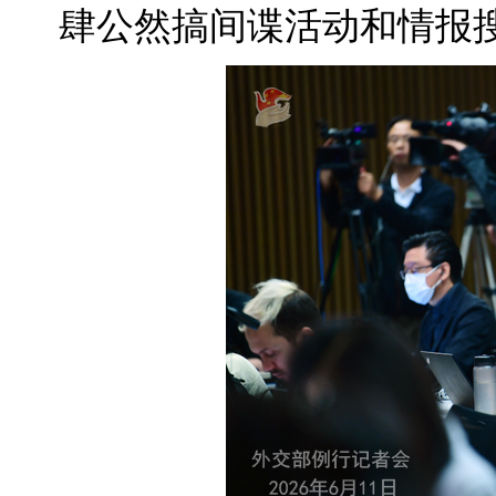
肆公然搞间谍活动和情报