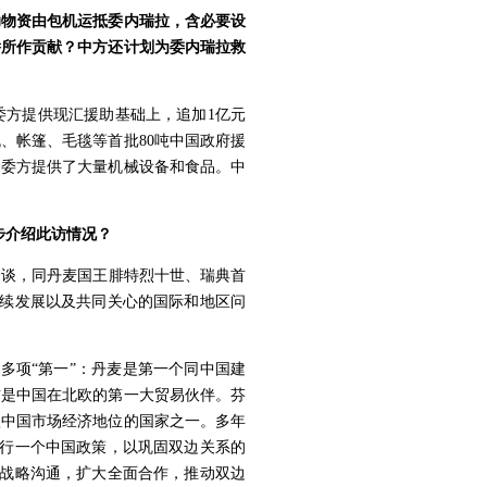
助物资由包机运抵委内瑞拉，含必要设
侨所作贡献？中方还计划为委内瑞拉救
委方提供现汇援助基础上，追加1亿元
、帐篷、毛毯等首批80吨中国政府援
向委方提供了大量机械设备和食品。中
步介绍此访情况？
会谈，同丹麦国王腓特烈十世、瑞典首
持续发展以及共同关心的国际和地区问
多项“第一”：丹麦是第一个同中国建
前是中国在北欧的第一大贸易伙伴。芬
认中国市场经济地位的国家之一。多年
奉行一个中国政策，以巩固双边关系的
强战略沟通，扩大全面合作，推动双边