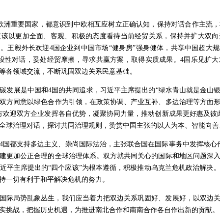
欧洲重要国家，都意识到中欧相互应树立正确认知，保持对话合作主流
应该以更加全面、客观、积极的态度看待当前经贸关系，保持并扩大双向
。王毅外长欢迎4国企业到中国市场“健身房”强身健体，共享中国超大
设性对话，妥处经贸摩擦，寻求共赢方案，取得实质成果。4国乐见扩
等各领域交流，不断巩固双边关系民意基础。
碳发展是中国和4国的共同追求，习近平主席提出的“绿水青山就是金山银
双方同意以绿色合作为引领，在政策协调、产业互补、多边治理等方面
方欢迎双方企业发挥各自优势，凝聚协同力量，推动创新成果更好惠及彼
全球治理对话，探讨共同治理规则，赞赏中国主张的以人为本、智能向善
4国都支持多边主义、崇尚国际法治，主张联合国在国际事务中发挥核心
建更加公正合理的全球治理体系。双方就共同关心的国际和地区问题深
近平主席提出的“四个应该”为根本遵循，积极推动乌克兰危机政治解决
持一切有利于和平解决危机的努力。
国际局势乱象丛生，我们应当着力把双边关系巩固好、发展好，以双边
实挑战，把握历史机遇，为推进南北合作和南南合作各自作出新的贡献。