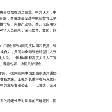
，将分歧放在适当位置。
中方认为，中
开放，多做加法促进中欧经贸向上平
规模市场、完整产业链、多元化应用场
大对华人员往来，深化教育、文化、旅
山”理念得到4国高度认同和赞赏，绿
形成合力，共同为全球绿色转型注入强
此人民。中国和4国都高度关注人工智
、普惠包容、协同共治理念。
作用。4国同意同中国加强多边沟通协
入交换意见。王毅外长重申在乌克兰问
。中方立场客观公正，一以贯之，充分
关系的稳定性应对世界的不确定性，同