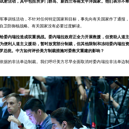
试射活动，其中包括所罗门群岛、新西兰等南太平洋国家。他们表示不
军事训练活动，不针对任何特定国家和目标，事先向有关国家作了通报
自卫防御核战略。有关国家没有必要过度解读。
给委内瑞拉造成双重挑战。委内瑞拉政府正全力开展救援，但资助人道
为便利人道主义援助，暂时放宽部分制裁，但其他限制和冻结委内瑞拉
罗总统。中方如何评价美方制裁措施对委救灾重建的影响？
依据的非法单边制裁。我们呼吁美方尽早全面取消对委内瑞拉非法单边