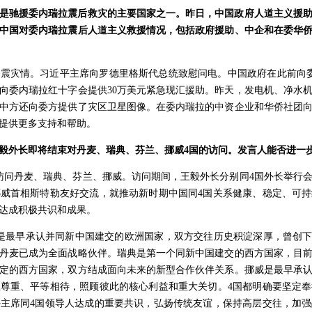
是驰援委内瑞拉震后救灾的主要国家之一。昨日，中国政府人道主义援
中国对委内瑞拉震后人道主义救援情况，包括政府援助、中企和在委华
震灾情。习近平主席向罗德里格斯代总统致慰问电。中国政府在此前向
向委内瑞拉红十字会提供30万美元紧急现汇援助。昨天，发电机、净水机
中方还向委方提供了灾区卫星图像。在委内瑞拉的中资企业和华侨社团
提供更多支持和帮助。
毅外长即将结束对丹麦、瑞典、芬兰、挪威4国的访问。发言人能否进一
日访问丹麦、瑞典、芬兰、挪威。访问期间，王毅外长分别同4国外长举行
威首相斯特勒友好交流，就推动新时期中国同4国关系健康、稳定、可
达成积极共识和成果。
是最早承认并同新中国建交的欧洲国家，双方交往历史积淀深厚，曾创下
丹麦已成为全面战略伙伴。瑞典是第一个同新中国建交的西方国家，目
定的西方国家，双方结成面向未来的新型合作伙伴关系。挪威是最早承
尊重、平等相待，照顾彼此的核心利益和重大关切。4国都明确要坚定
主席同4国领导人达成的重要共识，弘扬传统友谊，保持高层交往，加