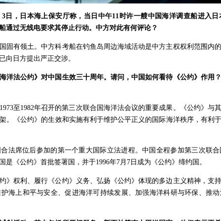
3日，日本海上保安厅称，当日中午11时许一艘中国海洋调查船进入
船通过无线电要求其停止行动。中方对此有何评论？
国固有领土。中方科考船在钓鱼岛周边海域活动是中方主权权利范围内
已向日方提出严正交涉。
海洋法公约》对中国生效三十周年。请问，中国如何看待《公约》作用
1973至1982年召开的第三次联合国海洋法会议的重要成果。《公约》
架。《公约》的生效和实施有利于维护公平正义的国际海洋秩序，有利
国合法席位后参加的第一个重大国际立法进程。中国全程参加第三次联合
是《公约》首批签署国，并于1996年7月7日成为《公约》缔约国。
公约》权利、履行《公约》义务、弘扬《公约》体现的多边主义精神，支
维护海上和平与安全、促进海洋可持续发展、加强海洋科研与环保、推动