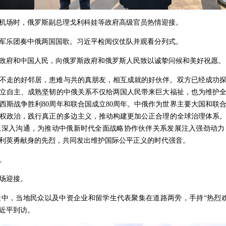
机场时，俄罗斯副总理戈利科娃等政府高级官员热情迎接。
军乐团奏中俄两国国歌。习近平检阅仪仗队并观看分列式。
政府和中国人民，向俄罗斯政府和俄罗斯人民致以诚挚问候和美好祝愿。
不走的好邻居，患难与共的真朋友，相互成就的好伙伴。双方已经成功
立自主、成熟坚韧的中俄关系不仅给两国人民带来巨大福祉，也为维护
西斯战争胜利80周年和联合国成立80周年。中俄作为世界主要大国和联
权政治，践行真正的多边主义，推动构建更加公正合理的全球治理体系
题深入沟通，为推动中俄新时代全面战略协作伙伴关系发展注入强劲动力
利英勇献身的先烈，共同发出维护国际公平正义的时代强音。
。
场迎接。
中，当地民众以及中资企业和留学生代表聚集在道路两旁，手持“热烈
近平到访。