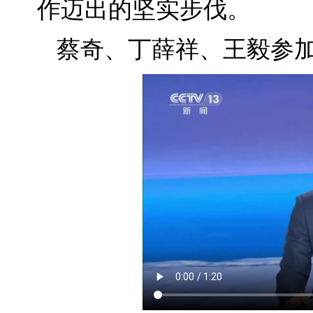
作迈出的坚实步伐。
蔡奇、丁薛祥、王毅参