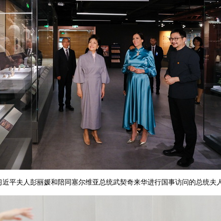
家主席习近平夫人彭丽媛和陪同塞尔维亚总统武契奇来华进行国事访问的总统