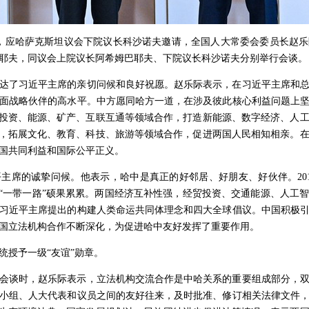
至27日，应哈萨克斯坦议会下院议长科沙诺夫邀请，全国人大常委会委员长
耶夫，同议会上院议长阿希姆巴耶夫、下院议长科沙诺夫分别举行会谈。
达了习近平主席的亲切问候和良好祝愿。赵乐际表示，在习近平主席和
面战略伙伴的高水平。中方愿同哈方一道，在涉及彼此核心利益问题上
固投资、能源、矿产、互联互通等领域合作，打造新能源、数字经济、人
”，拓展文化、教育、科技、旅游等领域合作，促进两国人民相知相亲。
国共同利益和国际公平正义。
主席的诚挚问候。他表示，哈中是真正的好邻居、好朋友、好伙伴。20
建“一带一路”硕果累累。两国经济互补性强，经贸投资、交通能源、人工
习近平主席提出的构建人类命运共同体理念和四大全球倡议。中国积极
国立法机构合作不断深化，为促进哈中友好发挥了重要作用。
统授予一级“友谊”勋章。
会谈时，赵乐际表示，立法机构交流合作是中哈关系的重要组成部分，
小组、人大代表和议员之间的友好往来，及时批准、修订相关法律文件