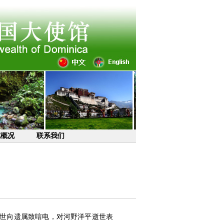
克概况
联系我们
逝世向遗属致唁电，对河野洋平逝世表