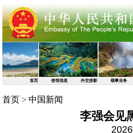
首页
使馆信息
外交掠影
领事业务
首页
>
中国新闻
李强会见
2026