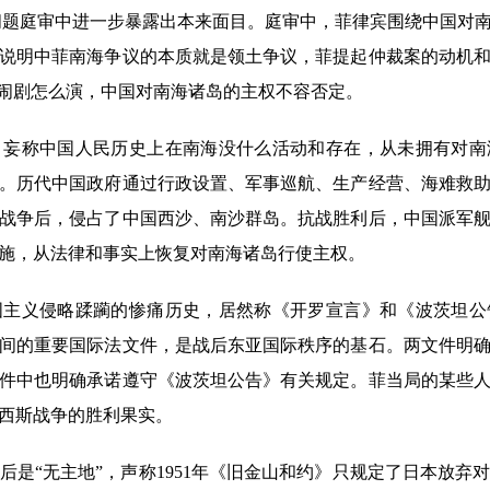
题庭审中进一步暴露出本来面目。庭审中，菲律宾围绕中国对南
说明中菲南海争议的本质就是领土争议，菲提起仲裁案的动机
一闹剧怎么演，中国对南海诸岛的主权不容否定。
称中国人民历史上在南海没什么活动和存在，从未拥有对南
。历代中国政府通过行政设置、军事巡航、生产经营、海难救
战争后，侵占了中国西沙、南沙群岛。抗战胜利后，中国派军
施，从法律和事实上恢复对南海诸岛行使主权。
义侵略蹂躏的惨痛历史，居然称《开罗宣言》和《波茨坦公
间的重要国际法文件，是战后东亚国际秩序的基石。两文件明
件中也明确承诺遵守《波茨坦公告》有关规定。菲当局的某些
西斯战争的胜利果实。
“无主地”，声称1951年《旧金山和约》只规定了日本放弃