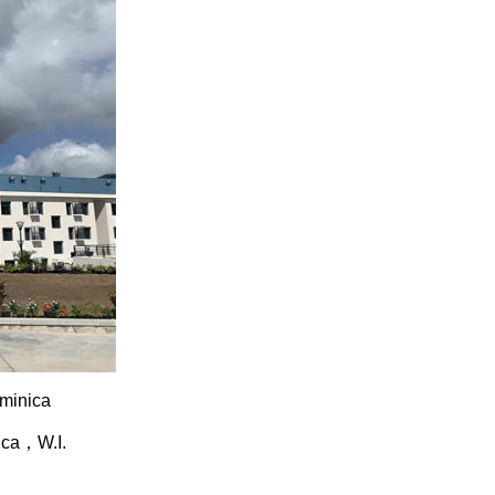
minica
ica，W.I.