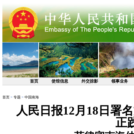
首页
使馆信息
外交掠影
领事业务
首页
>
专题
>
中国南海
人民日报12月18日
正