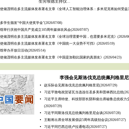
生劳埃德主持仪...
使储茂明在多主流媒体发表署名文章《全球人工智能治理体系：多米尼克将如何受益
多学生颁发“中国大使奖学金”
(2026/07/08)
馆举行庆祝中国共产党成立105周年媒体吹风会
(2026/07/07)
使储茂明在多主流媒体发表署名文章《全球治理需要中国，也需要多米尼克》
(2026/0
使储茂明在多主流媒体发表署名文章《中国统一大业势不可挡》
(2026/05/19)
馆举办开放日活动
(2026/05/14)
使储茂明在多主流媒体发表署名文章《中国是加勒比国家的真朋友》
(2026/04/23)
李强会见斯洛伐克总统佩列格里尼
赵乐际会见斯洛伐克总统佩列格里尼
(2026/07/29)
习近平致电祝贺诺瓦当选连任圣多美和普林西比总统
(20
习近平主席特使、科技部部长阴和俊出席秘鲁总统权力
(2026/07/29)
习近平同斯洛伐克总统佩列格里尼会谈
(2026/07/28)
王毅将出席全球发展倡议5周年高级别会议
(2026/07/27)
习近平同巴西总统卢拉通电话
(2026/07/27)