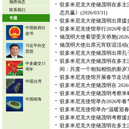
领侨动态
驻多米尼克大使储茂明在多主
联系我们
态共赢》
(2026/03/31)
专题
驻多米尼克大使储茂明出席援
中国政府白
驻多米尼克使馆举行2026年
皮书
储茂明大使看望受灾侨胞
(2026
储茂明大使出席元宵联谊活动
习近平外交
思想
驻多米尼克大使储茂明出席孔
驻多米尼克大使储茂明在多主
中多建交15
间：共度一个相知相悦的新岁
周年
驻多米尼克使馆开展春节走访
中国台湾
驻多米尼克大使储茂明在 20
驻多米尼克大使储茂明考察米
中国南海
驻多米尼克使馆举办2026年
驻多米尼克使馆举办“温暖迎春
驻多米尼克大使储茂明考察援
驻多米尼克大使储茂明在多主流