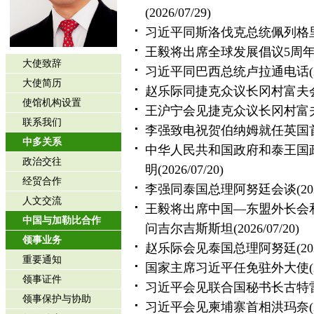
(2026/07/29)
习近平同斯洛伐克总统佩列格
王毅将出席全球发展倡议5周
大使致辞
习近平同巴西总统卢拉通电话
大使简历
赵乐际同捷克众议长冈村富夫
使馆机构设置
王沪宁会见捷克众议长冈村富
联系我们
李强致电祝贺伯纳姆就任英国
中多关系
中华人民共和国政府和泰王国
政治交往
明
(2026/07/20)
经贸合作
李强同泰国总理阿努廷会谈
(20
人文交流
王毅将出席中国—东盟外长会
中国与加勒比合作
问吉尔吉斯斯坦
(2026/07/20)
领事业务
赵乐际会见泰国总理阿努廷
(20
重要通知
国家主席习近平任免驻外大使
领事证件
习近平会见联合国秘书长古特
领事保护与协助
习近平会见柬埔寨首相洪玛奈