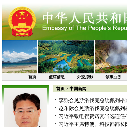
首页
使馆信息
外交掠影
领事业务
首页
>
中国新闻
李强会见斯洛伐克总统佩列格
赵乐际会见斯洛伐克总统佩列
习近平致电祝贺诺瓦当选连任
习近平主席特使、科技部部长